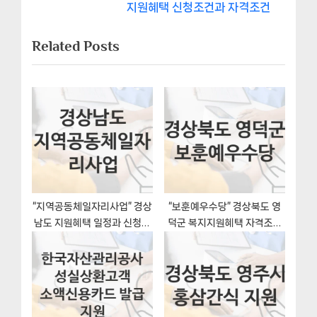
비
e
v
지원혜택 신청조건과 자격조건
x
i
게
Related Posts
t
o
이
P
u
o
s
션
s
P
t
o
:
s
t
:
“지역공동체일자리사업” 경상
“보훈예우수당” 경상북도 영
남도 지원혜택 일정과 신청방
덕군 복지지원혜택 자격조건
법
과 구비서류