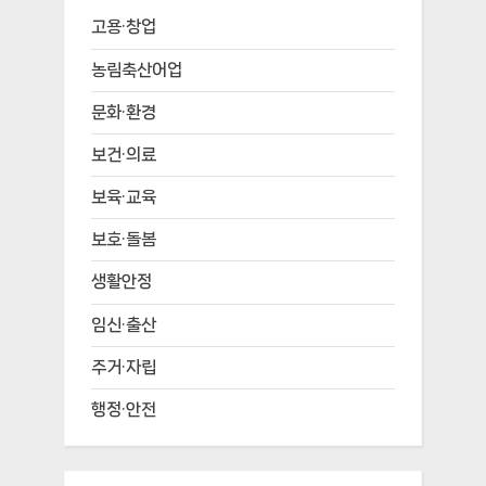
고용·창업
농림축산어업
문화·환경
보건·의료
보육·교육
보호·돌봄
생활안정
임신·출산
주거·자립
행정·안전