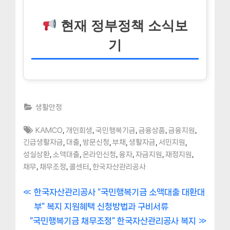
현재 정부정책 소식보
기
생활안정
Tags:
,
,
,
,
,
KAMCO
개인회생
국민행복기금
금융상품
금융지원
,
,
,
,
,
,
긴급생활자금
대출
방문신청
부채
생활자금
서민지원
,
,
,
,
,
,
성실상환
소액대출
온라인신청
융자
자금지원
재정지원
,
,
,
채무
채무조정
콜센터
한국자산관리공사
글
P
한국자산관리공사 “국민행복기금 소액대출 대환대
r
부” 복지 지원혜택 신청방법과 구비서류
내
N
e
“국민행복기금 채무조정” 한국자산관리공사 복지