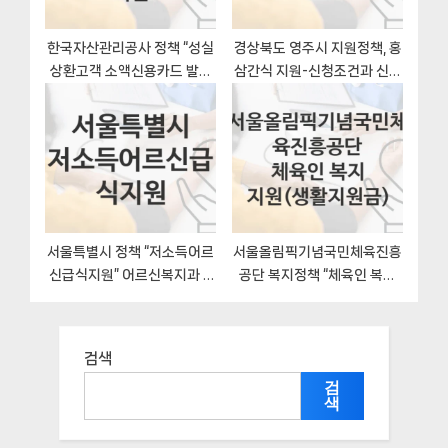
한국자산관리공사 정책 “성실
경상북도 영주시 지원정책, 홍
상환고객 소액신용카드 발급
삼간식 지원-신청조건과 신청
지원” 가계기획처 – 신청 서류
방법
와 자격
서울특별시 정책 “저소득어르
서울올림픽기념국민체육진흥
신급식지원” 어르신복지과 –
공단 복지정책 “체육인 복지
신청 구비서류와 자격
지원(생활지원금)” 서울올림
픽기념국민체육진흥공단 –
신청 일정과 자격조건
검색
검
색