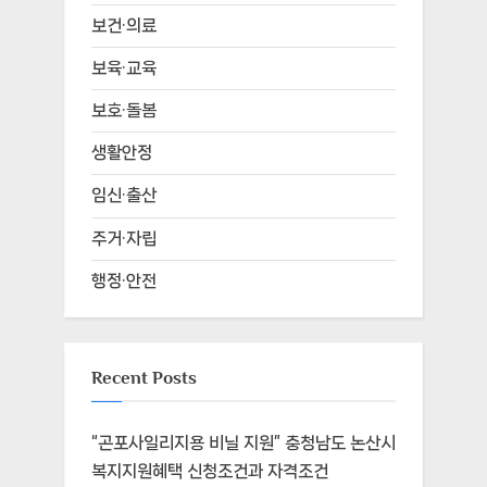
보건·의료
보육·교육
보호·돌봄
생활안정
임신·출산
주거·자립
행정·안전
Recent Posts
“곤포사일리지용 비닐 지원” 충청남도 논산시
복지지원혜택 신청조건과 자격조건