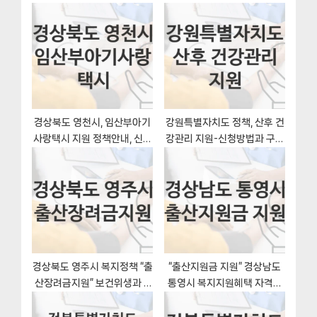
o
s
션
s
P
t
o
:
s
t
:
경상북도 영천시, 임산부아기
강원특별자치도 정책, 산후 건
사랑택시 지원 정책안내, 신청
강관리 지원-신청방법과 구비
방법과 자격조건
서류
경상북도 영주시 복지정책 “출
“출산지원금 지원” 경상남도
산장려금지원” 보건위생과 –
통영시 복지지원혜택 자격조
신청 자격과 조건
건과 구비서류