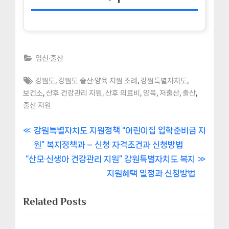
임신·출산
Tags:
,
,
,
강원도
강원도 출산·양육 지원 조례
강원특별자치도
,
,
,
,
,
,
보건소
산후 건강관리 지원
산후 의료비
양육
저출산
출산
출산 지원
글
P
강원특별자치도 지원정책 “어린이집 입학준비금 지
r
원” 복지정책과 – 신청 자격조건과 신청방법
내
N
e
“산모·신생아 건강관리 지원” 강원특별자치도 복지
비
e
v
지원혜택 일정과 신청방법
x
i
게
Related Posts
t
o
이
P
u