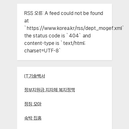
RSS 오류:
A feed could not be found
at
`https://www.korea.kr/rss/dept_mogef.xml`;
the status code is `404` and
content-type is `text/html;
charset=UTF-8`
IT기술백서
정부지원금 지자체 복지정책
점짐 모아
숙박 집홈