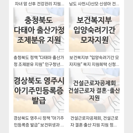
자녀 맘 산후 건강관리 지원-
남도 사천시)산모·신생아 건강
신청방법과 구비서류
관리 본인부담금 지원-자격조
건과 일정
충청북도 정책 “다태아 출산가
보건복지부 “입양숙려기간 모
정 조제분유 지원” 인구청년정
자지원” 복지 지원혜택 신청방
책담당관 – 신청 일정과 자격
법과 구비서류
조건
경상북도 영주시 정책 “아기주
건설근로자공제회, 건설근로
민등록증 발급” 보건위생과 –
자 결혼·출산 지원 지원 정책,
신청 자격조건과 신청방법
신청 자격조건과 구비서류