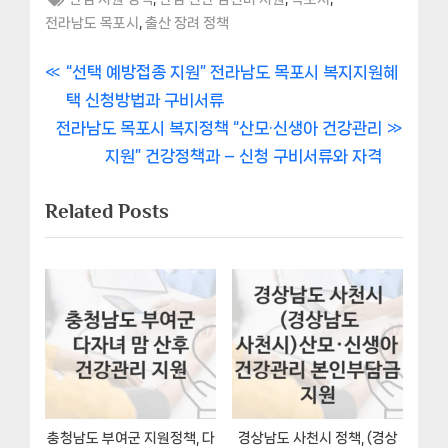
,
전라남도 목포시
출산 장려 정책
글
P
“선택 예방접종 지원” 전라남도 목포시 복지지원혜
r
택 신청방법과 구비서류
내
N
e
전라남도 목포시 복지정책 “산모·신생아 건강관리
비
e
v
지원” 건강정책과 – 신청 구비서류와 자격
x
i
게
Related Posts
t
o
이
P
u
o
s
션
s
P
t
o
:
s
t
:
충청남도 부여군 지원정책, 다
경상남도 사천시 정책, (경상