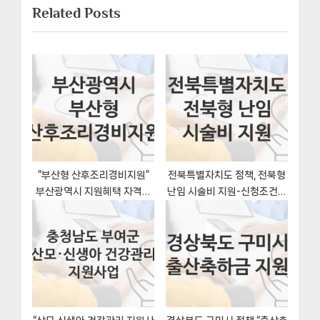
게
Related Posts
t
o
이
P
u
o
s
션
s
P
t
o
:
s
t
:
“부산형 산후조리경비지원”
전북특별자치도 정책, 전북형
부산광역시 지원혜택 자격조
난임 시술비 지원-신청조건과
건과 구비서류
신청방법