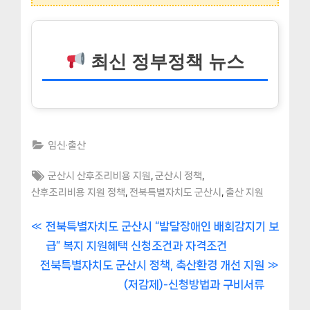
최신 정부정책 뉴스
임신·출산
Tags:
,
,
군산시 산후조리비용 지원
군산시 정책
,
,
산후조리비용 지원 정책
전북특별자치도 군산시
출산 지원
글
P
전북특별자치도 군산시 “발달장애인 배회감지기 보
r
급” 복지 지원혜택 신청조건과 자격조건
내
N
e
전북특별자치도 군산시 정책, 축산환경 개선 지원
비
e
v
(저감제)-신청방법과 구비서류
x
i