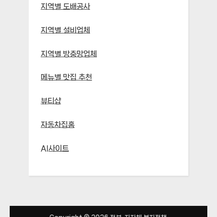
지역별 도배공사
지역별 설비업체
지역별 방충망업체
메뉴별 맛집 추천
뷰티샵
자동차집홈
AI사이트