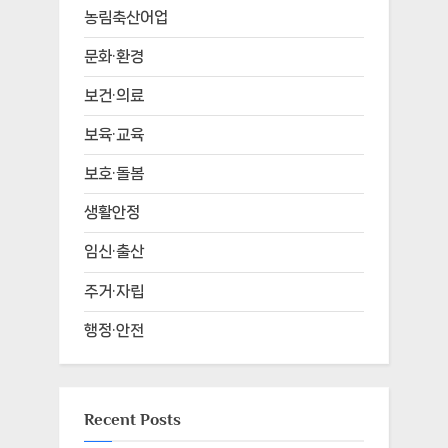
농림축산어업
문화·환경
보건·의료
보육·교육
보호·돌봄
생활안정
임신·출산
주거·자립
행정·안전
Recent Posts