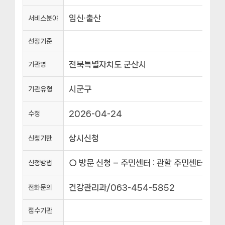
임신·출산
서비스분야
선정기준
전북특별자치도 군산시
기관명
시군구
기관유형
2026-04-24
수정
상시신청
신청기한
○ 방문 신청 – 주민센터 : 관할 주민센터 신청
신청방법
건강관리과/063-454-5852
전화문의
접수기관