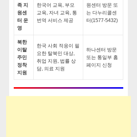
족 지
한국어 교육, 부모
원센터 방문 또
원센
교육, 자녀 교육, 통
는 다누리콜센
터 운
번역 서비스 제공
터(1577-5432)
영
북한
한국 사회 적응이 필
이탈
하나센터 방문
요한 탈북민 대상,
주민
또는 통일부 홈
취업 지원, 법률 상
정착
페이지 신청
담, 의료 지원
지원