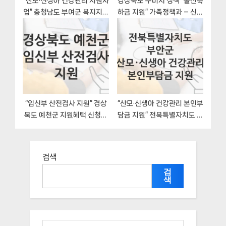
“산모·신생아 건강관리 지원사
경상북도 구미시 정책 “출산축
업” 충청남도 부여군 복지지원
하금 지원” 가족정책과 – 신청
혜택 신청조건과 자격조건
서류와 자격
“임신부 산전검사 지원” 경상
“산모·신생아 건강관리 본인부
북도 예천군 지원혜택 신청조
담금 지원” 전북특별자치도 부
건과 자격조건
안군 지원혜택 일정과 신청방
법
검색
검
색