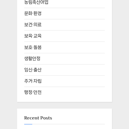
농림축산어업
문화·환경
보건·의료
보육·교육
보호·돌봄
생활안정
임신·출산
주거·자립
행정·안전
Recent Posts