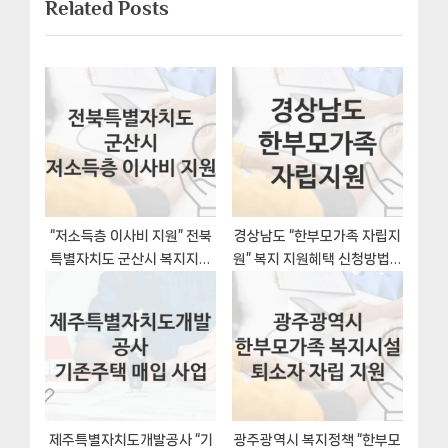
게
Related Posts
t
o
이
P
u
o
s
션
s
P
t
o
:
s
t
:
“저소득층 이사비 지원” 전북
경상남도 “한부모가족 자립지
특별자치도 군산시 복지지원
원” 복지 지원혜택 신청방법과
혜택 신청방법과 구비서류
구비서류
제주특별자치도개발공사 “기
광주광역시 복지정책 “한부모