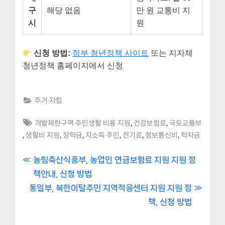
구
해당 없음
만 원 교통비 지
시
원
신청 방법:
정부 청년정책 사이트
또는 지자체
청년정책 홈페이지에서 신청
주거·자립
Tags:
,
,
개발제한구역 주민생활 비용 지원
건강보험료
국토교통부
,
,
,
,
,
,
생활비 지원
장학금
저소득 주민
전기료
정보통신비
학자금
글
P
농림축산식품부, 농업인 연금보험료 지원 지원 정
r
책안내, 신청 방법
내
N
e
통일부, 북한이탈주민 지역적응센터 지원 지원 정
비
e
v
책, 신청 방법
x
i