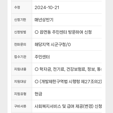
2024-10-21
수정
매년상반기
신청기한
○ 읍면동 주민센터 방문하여 신청
신청방법
해당지역 시군구청/0
전화문의
주민센터
접수기관
○ 학자금, 전기료, 건강보험료, 정보, 통신비
지원내용
○ (개발제한구역법 시행령 제27조의2)①다음
지원대상
현금
지원유형
사회복지서비스 및 급여 제공(변경) 신청서, 소
구비서류