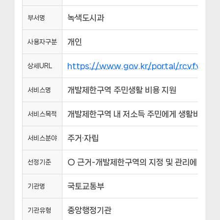
녹색도시과
부서명
개인
사용자구분
https://www.gov.kr/portal/rcvfvrS
상세URL
개발제한구역 주민생활 비용 지원
서비스명
개발제한구역 내 저소득 주민에게 생활비용을 
서비스목적
주거·자립
서비스분야
○ 근거-개발제한구역의 지정 및 관리에 관한 특
선정기준
국토교통부
기관명
중앙행정기관
기관유형