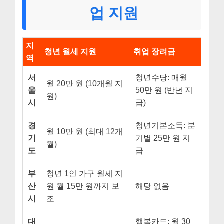
업 지원
지
청년 월세 지원
취업 장려금
역
서
청년수당: 매월
월 20만 원 (10개월 지
울
50만 원 (반년 지
원)
시
급)
경
청년기본소득: 분
월 10만 원 (최대 12개
기
기별 25만 원 지
월)
도
급
부
청년 1인 가구 월세 지
산
원 월 15만 원까지 보
해당 없음
시
조
대
행복카드: 월 30