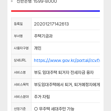
신한은행: 1599-8000
20201217142613
등록일
주택기금과
부서명
개인
사용자구분
https://www.gov.kr/portal/rcvfvrS
상세URL
부도 임대주택 퇴거자 전세자금 융자
서비스명
부도임대주택에서 퇴거, 퇴거예정자에게 5천
서비스목적
주거·자립
서비스분야
○ 무주택 세대주만 가능
선정기준