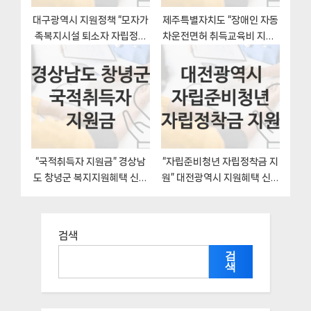
대구광역시 지원정책 “모자가
제주특별자치도 “장애인 자동
족복지시설 퇴소자 자립정착
차운전면허 취득교육비 지원”
금지원” 여성가족과 – 신청 일
복지 지원혜택 자격조건과 구
정과 자격조건
비서류
“국적취득자 지원금” 경상남
“자립준비청년 자립정착금 지
도 창녕군 복지지원혜택 신청
원” 대전광역시 지원혜택 신청
방법과 구비서류
조건과 자격조건
검색
검
색