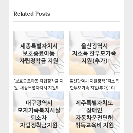
x
i
게
Related Posts
t
o
이
P
u
o
s
션
s
P
t
o
:
s
t
:
“보호종료아동 자립정착금 지
울산광역시 지원정책 “저소득
원” 세종특별자치시 지원혜택
한부모가족 지원(추가)” 여성
자격조건과 구비서류
가족청소년과 – 신청 구비서
류와 자격