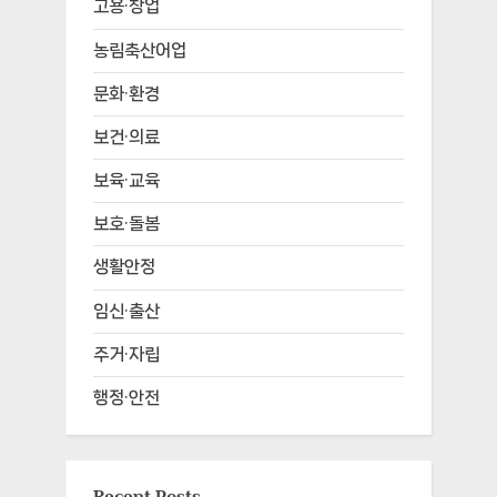
고용·창업
농림축산어업
문화·환경
보건·의료
보육·교육
보호·돌봄
생활안정
임신·출산
주거·자립
행정·안전
Recent Posts