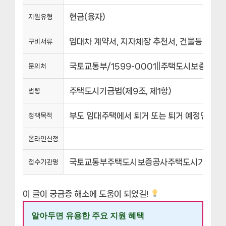
현금(융자)
지원유형
임대차 계약서, 지자체장 추천서, 건물등기부등
구비서류
국토교통부/1599-0001||주택도시보증공사/15
문의처
주택도시기금법(제9조, 제1항)
법령
부도 임대주택에서 퇴거 또는 퇴거 예정인 입주
정책목적
온라인신청
국토교통부주택도시보증공사주택도시기금 수
접수기관명
이 글이 궁금증 해소에 도움이 되었길!
알아두면 유용한 주요 지원 혜택