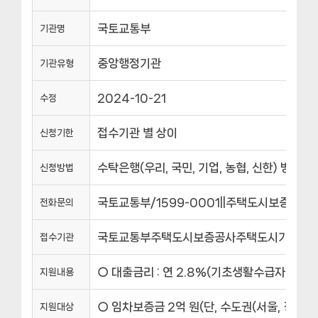
국토교통부
기관명
중앙행정기관
기관유형
2024-10-21
수정
접수기관 별 상이
신청기한
수탁은행(우리, 국민, 기업, 농협, 신한) 방문 
신청방법
국토교통부/1599-0001||주택도시보증공사/15
전화문의
국토교통부주택도시보증공사주택도시기금 수
접수기관
○ 대출금리 : 연 2.8%(기초생활수급자 및 독
지원내용
○ 임차보증금 2억 원(단, 수도권(서울, 경기
지원대상