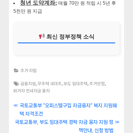
청년 도약계좌:
매월 70만 원 적립 시 5년 후
5천만 원 지급
최신 정부정책 소식
주거·자립
Tags:
,
,
,
,
금융지원
무주택 세대주
부도 임대주택
주거안정
퇴거자 전세자금 융자
글
P
국토교통부 “오피스텔구입 자금융자” 복지 지원혜
r
택 자격조건
내
N
e
국토교통부, 부도 임대주택 경락 자금 융자 지원 정
비
e
v
책안내, 신청 방법