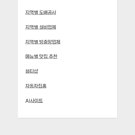
지역별 도배공사
지역별 설비업체
지역별 방충망업체
메뉴별 맛집 추천
뷰티샵
자동차집홈
AI사이트