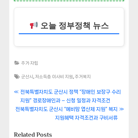
오늘 정부정책 뉴스
주거·자립
Tags:
,
,
군산시
저소득층 이사비 지원
주거복지
글
P
전북특별자치도 군산시 정책 “장애인 보장구 수리
r
지원” 경로장애인과 – 신청 일정과 자격조건
내
N
e
전북특별자치도 군산시 “예비맘 엽산제 지원” 복지
비
e
v
지원혜택 자격조건과 구비서류
x
i
게
Related Posts
t
o