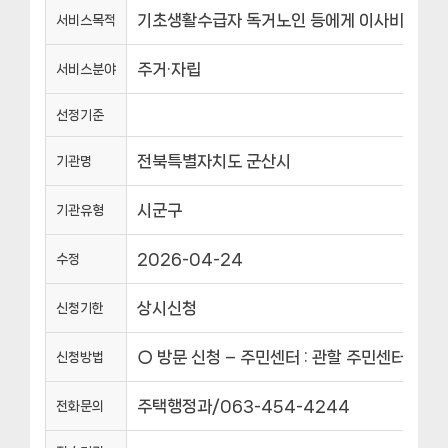
기초생활수급자 독거노인 등에게 이사비 지원
서비스목적
주거·자립
서비스분야
선정기준
전북특별자치도 군산시
기관명
시군구
기관유형
2026-04-24
수정
상시신청
신청기한
○ 방문 신청 – 주민센터 : 관할 주민센터 방문 
신청방법
주택행정과/063-454-4244
전화문의