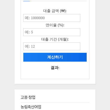
대출 금액 (₩):
연이율 (%):
대출 기간 (개월):
계산하기
결과:
고용·창업
농림축산어업