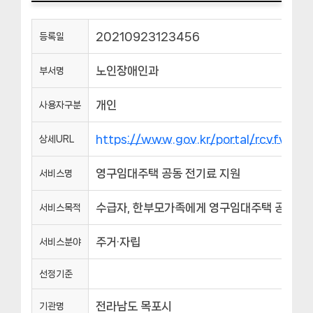
20210923123456
등록일
노인장애인과
부서명
개인
사용자구분
https://www.gov.kr/portal/rcvfvrS
상세URL
영구임대주택 공동 전기료 지원
서비스명
수급자, 한부모가족에게 영구임대주택 공동 전
서비스목적
주거·자립
서비스분야
선정기준
전라남도 목포시
기관명