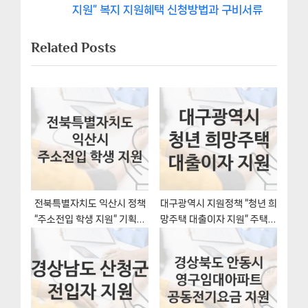
비
e
v
지원” 복지 지원혜택 신청방법과 구비서류
x
i
게
Related Posts
t
o
이
P
u
o
s
션
s
P
t
o
:
s
t
:
전북특별자치도 익산시 정책
대구광역시 지원정책 “청년 희
“주소전입 학생 지원” 기획예
망주택 대출이자 지원” 주택과
산과 – 신청 구비서류와 자격
– 신청 구비서류와 자격