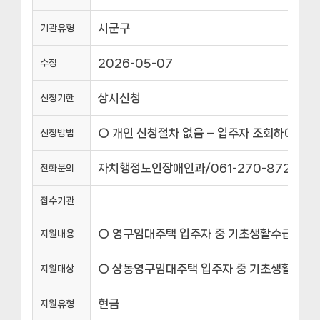
시군구
기관유형
2026-05-07
수정
상시신청
신청기한
○ 개인 신청절차 없음 – 입주자 조회하여 일괄
신청방법
자치행정노인장애인과/061-270-8723
전화문의
접수기관
○ 영구임대주택 입주자 중 기초생활수급자, 
지원내용
○ 상동영구임대주택 입주자 중 기초생활,한
지원대상
현금
지원유형