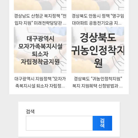
경상남도 산청군 복지정책 “전
경상북도 안동시 정책 “영구임
입자 지원” 미래전략담당관 –
대아파트 공동전기요금 지원”
신청 서류와 자격
인구정책과 – 신청 구비서류
와 자격
대구광역시 지원정책 “모자가
경상북도 “귀농인정착지원”
족복지시설 퇴소자 자립정착
복지 지원혜택 신청방법과 구
금지원” 여성가족과 – 신청 일
비서류
정과 자격조건
검색
검
색