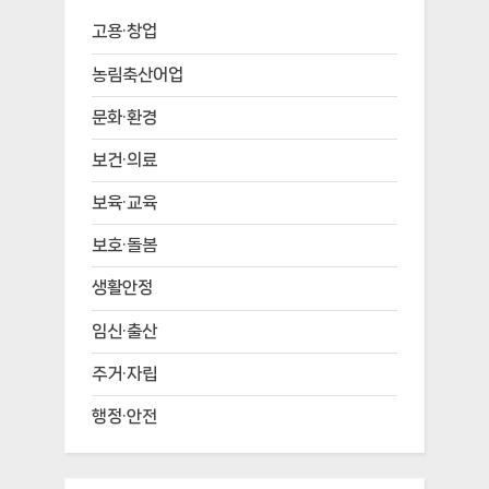
고용·창업
농림축산어업
문화·환경
보건·의료
보육·교육
보호·돌봄
생활안정
임신·출산
주거·자립
행정·안전