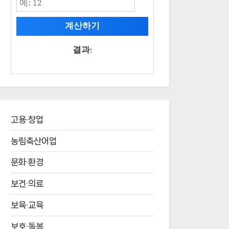
계산하기
결과:
고용·창업
농림축산어업
문화·환경
보건·의료
보육·교육
보호·돌봄