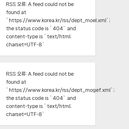
RSS 오류:
A feed could not be
found at
`https://www.korea.kr/rss/dept_moel.xml`;
the status code is `404` and
content-type is `text/html;
charset=UTF-8`
RSS 오류:
A feed could not be
found at
`https://www.korea.kr/rss/dept_mogef.xml`;
the status code is `404` and
content-type is `text/html;
charset=UTF-8`