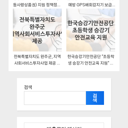
동사랑상품권) 지원 정책정리,
예방 GPS배회감지기 보급”
신청 방법과 자격조건
복지 지원혜택 신청조건과 자
격조건
전북특별자치도 완주군, 지역
한국승강기안전공단 “초등학
사회서비스투자사업 제공 지
생 승강기 안전교육 지원” 복
원 정책정리, 신청 구비서류와
지 지원혜택 신청조건과 자격
일정
조건
검색
검
색