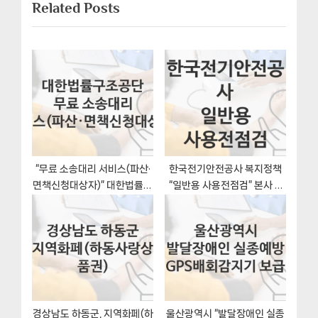
게
Related Posts
t
o
이
P
u
o
s
션
s
P
t
o
:
s
t
:
“무료 소송대리 서비스(파산·
한국전기안전공사 복지정책
면책신청대상자)” 대한법률구
“일반용 사용전점검” 본사 –
조공단 지원혜택 신청조건과
신청 일정과 자격조건
자격조건
경상남도 하동군, 지역화페(하
울산광역시 “발달장애인 실종