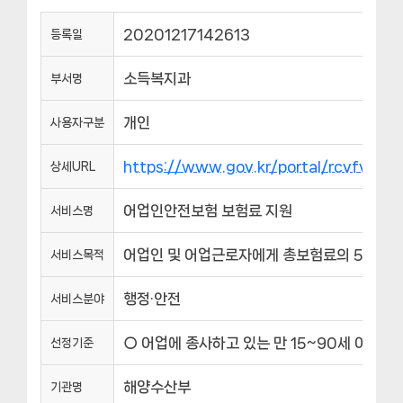
20201217142613
등록일
소득복지과
부서명
개인
사용자구분
https://www.gov.kr/portal/rcvfvrS
상세URL
어업인안전보험 보험료 지원
서비스명
어업인 및 어업근로자에게 총보험료의 50% 지
서비스목적
행정·안전
서비스분야
○ 어업에 종사하고 있는 만 15~90세 어업인
선정기준
해양수산부
기관명