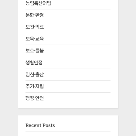
농림축산어업
문화·환경
보건·의료
보육·교육
보호·돌봄
생활안정
임신·출산
주거·자립
행정·안전
Recent Posts