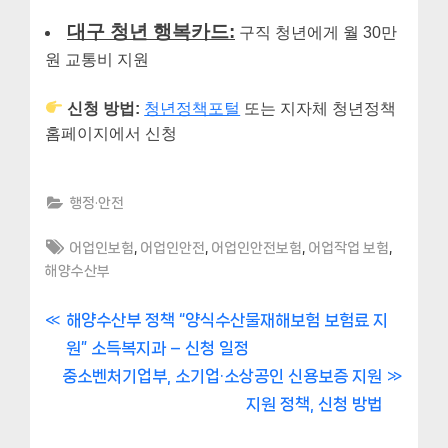
대구 청년 행복카드:
구직 청년에게 월 30만
원 교통비 지원
신청 방법:
청년정책포털
또는 지자체 청년정책
홈페이지에서 신청
행정·안전
Tags:
,
,
,
,
어업인보험
어업인안전
어업인안전보험
어업작업 보험
해양수산부
글
P
해양수산부 정책 “양식수산물재해보험 보험료 지
r
원” 소득복지과 – 신청 일정
내
N
e
중소벤처기업부, 소기업·소상공인 신용보증 지원
비
e
v
지원 정책, 신청 방법
x
i